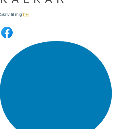
Skriv til mig
her